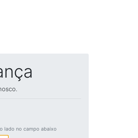
ança
nosco.
ao lado no campo abaixo