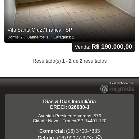
Vila Santa Cruz / Franca - SP
Dorms:
2
/ Banheiros:
1
/ Garagens:
1
R$ 190.000,00
Venda:
Resultado(s)
1
-
2
de
2
resultados
Dias & Dias Imobiliária
CRECI: 026080-J
Avenida Presidente Vargas, 576
Cidade Nova
-
Franca
/
SP
,
14401-120
Comercial:
(16) 3700-7333
Celular:
(16) 99977-3737