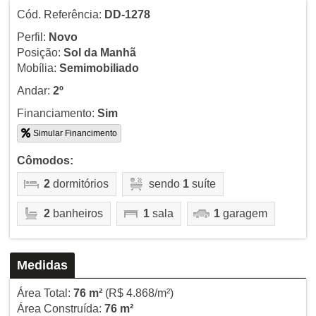
Cód. Referência:
DD-1278
Perfil:
Novo
Posição:
Sol da Manhã
Mobília:
Semimobiliado
Andar:
2º
Financiamento:
Sim
Simular Financimento
Cômodos:
2
dormitórios
sendo
1
suíte
2
banheiros
1
sala
1
garagem
Medidas
Área Total:
76 m²
(R$ 4.868/m²)
Área Construída:
76 m²