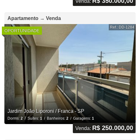
R$ 350.000,00
Venda:
Apartamento → Venda
Ref.: DD-1284
OPORTUNIDADE
Jardim João Liporoni / Franca - SP
Dorms:
2
/ Suítes:
1
/ Banheiros:
2
/ Garagens:
1
R$ 250.000,00
Venda: