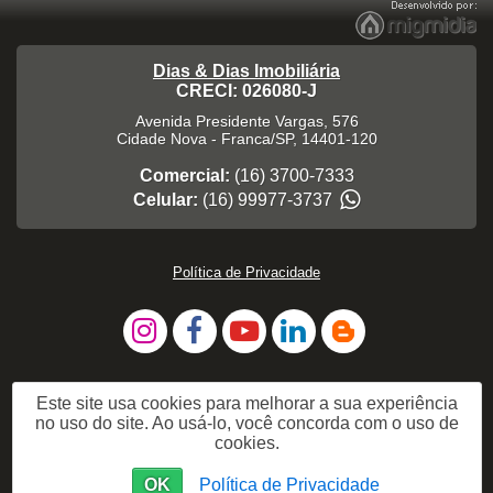
Dias & Dias Imobiliária
CRECI: 026080-J
Avenida Presidente Vargas, 576
Cidade Nova
-
Franca
/
SP
,
14401-120
Comercial:
(16) 3700-7333
Celular:
(16) 99977-3737
Política de Privacidade
Este site usa cookies para melhorar a sua experiência
no uso do site. Ao usá-lo, você concorda com o uso de
cookies.
OK
Política de Privacidade