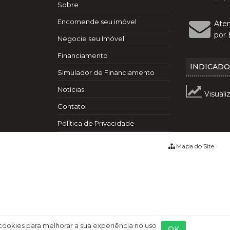
Sobre
Encomende seu imóvel
Ate
por 
Negocie seu Imóvel
Financiamento
INDICAD
Simulador de Financiamento
Notícias
Visuali
Contato
Política de Privacidade
Mapa do Site
 cookies para melhorar a sua experiência no uso
OK