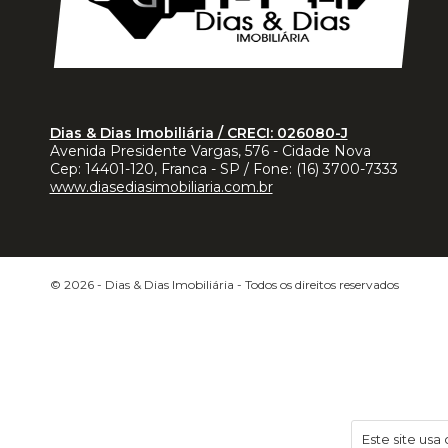
Dias & Dias Imobiliária / CRECI: 026080-J
Avenida Presidente Vargas, 576 - Cidade Nova
Cep:
14401-120
,
Franca
-
SP
/ Fone:
(16) 3700-7333
www.diasediasimobiliaria.com.br
© 2026 -
Dias & Dias Imobiliária
- Todos os direitos reservados
Este site usa