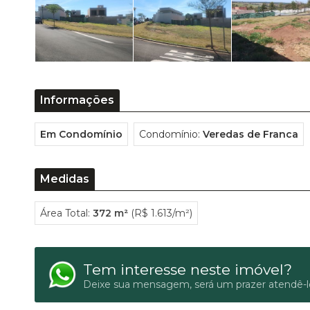
Informações
Em Condomínio
Condomínio:
Veredas de Franca
Medidas
Área Total:
372 m²
(R$ 1.613/m²)
Tem interesse neste imóvel?
Deixe sua mensagem, será um prazer atendê-l