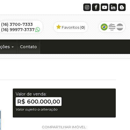
(16) 3700-7333
Favoritos (
0
)
(16) 99977-3737
ações
Contato
os
)
 (1)
Valor de venda:
R$ 600.000,00
Valor sujeito a alteração
ramento (1)
COMPARTILHAR IMÓVEL: