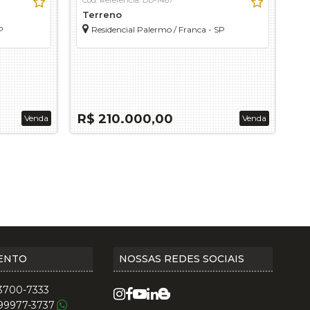
Terreno
T
P
Residencial Palermo / Franca - SP
R$ 210.000,00
R$
Venda
Venda
ENTO
NOSSAS REDES SOCIAIS
 3700-7333
 99977-3737