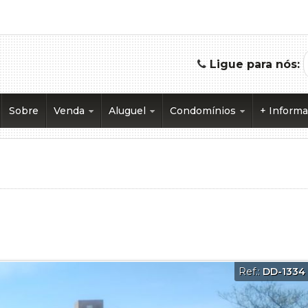
Ligue para nós:
Sobre
Venda
Aluguel
Condomínios
+ Inform
Apartamento (33)
Apartamento (6)
Chacara Terra Brasil (1)
Document
Apartamento Alto Padrão (11)
Casa Alto Padrão (1)
Condomínio Spazio Florence (3
Equipe
Apartamento Duplex (1)
Sala Comercial (2)
Condominio Laris (1)
Parceiros
Área (2)
Condominio Morada da Fronteira
Barracão (2)
Condominio Portal do Lago (1)
Casa (64)
Condominio Portal do Lago II (1)
Casa Alto Padrão (19)
Condominio Rio Sol (1)
Chácara (6)
Condominio Vila Di Capri (1)
Ref.:
DD-1334
Cobertura (1)
Ecoville Bungalows Rifaina/ Sac
Rancho (4)
Edifício Collis (1)