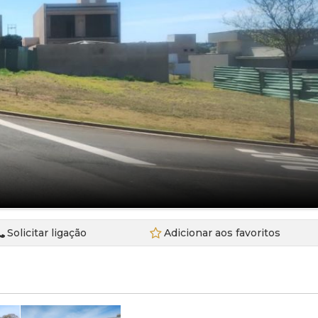
Sobrado (6)
EdifÍcio Cosmopolitan (1)
Terreno (22)
Edificio Pamplona (1)
Terreno em Condomínio (4)
Edifício Sky (1)
Franca Gardem (1)
Franca Garden (2)
Montreux Swiss Residencial (1)
Recanto das Flores (1)
Veredas de Franca (2)
Solicitar ligação
Adicionar aos favoritos