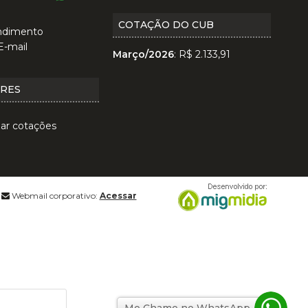
COTAÇÃO DO CUB
ndimento
E-mail
Março/2026
: R$ 2.133,91
ORES
zar cotações
Webmail corporativo:
Acessar