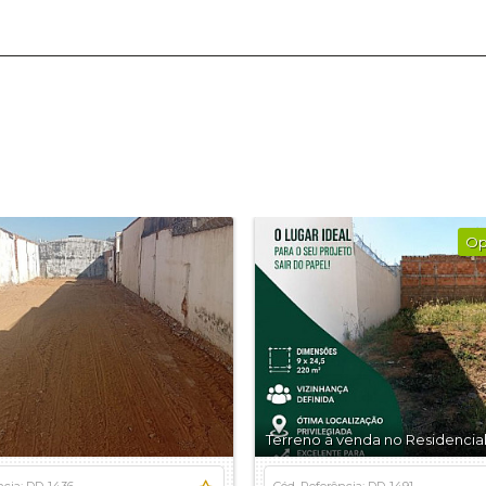
Op
Terreno à venda no Residencial
ncia: DD-1436
Cód. Referência: DD-1491