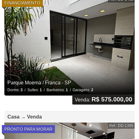
FINANCIAMENTO
Parque Moema / Franca - SP
Dorms:
3
/ Suítes:
1
/ Banheiros:
1
/ Garagens:
2
R$ 575.000,00
Venda:
Casa → Venda
Ref.: DD-1395
PRONTO PARA MORAR