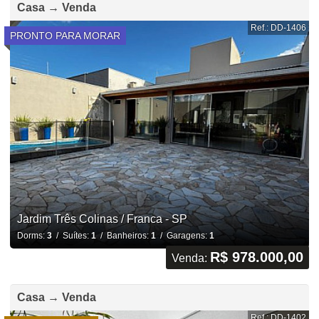
Casa → Venda
Ref.: DD-1406
PRONTO PARA MORAR
Jardim Três Colinas / Franca - SP
Dorms:
3
/ Suítes:
1
/ Banheiros:
1
/ Garagens:
1
R$ 978.000,00
Venda:
Casa → Venda
Ref.: DD-1402