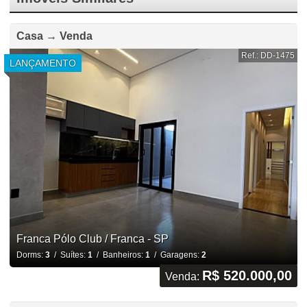
Casa → Venda
Ref.: DD-1475
LANÇAMENTO
Franca Pólo Club / Franca - SP
Dorms:
3
/ Suítes:
1
/ Banheiros:
1
/ Garagens:
2
R$ 520.000,00
Venda: