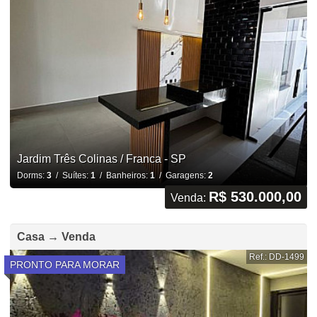
Jardim Três Colinas / Franca - SP
Dorms:
3
/ Suítes:
1
/ Banheiros:
1
/ Garagens:
2
R$ 530.000,00
Venda:
Casa → Venda
Ref.: DD-1499
PRONTO PARA MORAR