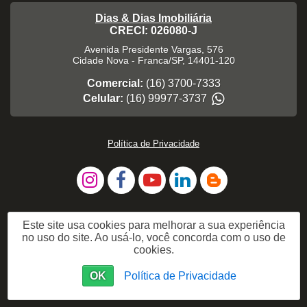
Dias & Dias Imobiliária
CRECI: 026080-J
Avenida Presidente Vargas, 576
Cidade Nova
-
Franca
/
SP
,
14401-120
Comercial:
(16) 3700-7333
Celular:
(16) 99977-3737
Política de Privacidade
Este site usa cookies para melhorar a sua experiência
no uso do site. Ao usá-lo, você concorda com o uso de
cookies.
OK
Política de Privacidade
Me Chame no WhatsApp