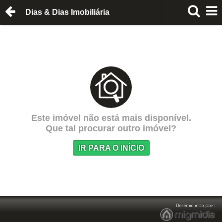
Dias & Dias Imobiliária
Este imóvel não está mais disponível.
Que tal procurar outro imóvel?
IR PARA O INÍCIO