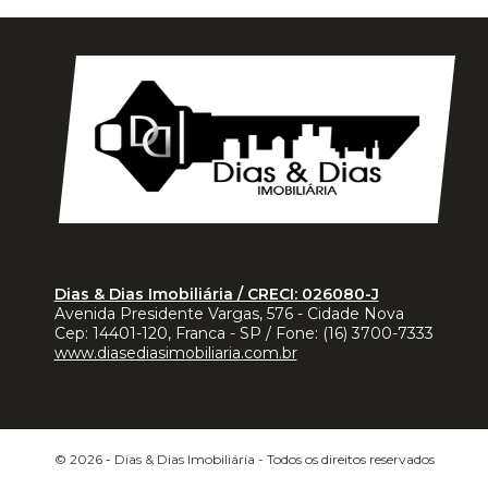
Dias & Dias Imobiliária / CRECI: 026080-J
Avenida Presidente Vargas, 576 - Cidade Nova
Cep:
14401-120
,
Franca
-
SP
/ Fone:
(16) 3700-7333
www.diasediasimobiliaria.com.br
© 2026 -
Dias & Dias Imobiliária
- Todos os direitos reservados