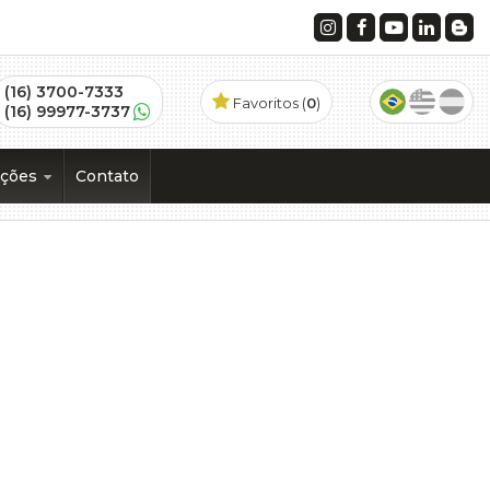
(16) 3700-7333
Favoritos (
0
)
(16) 99977-3737
ações
Contato
os
)
 (1)
ramento (1)