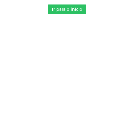
Sobrado (6)
EdifÍcio Cosmopolitan (1)
Ir para o início
Terreno (22)
Edificio Pamplona (1)
Terreno em Condomínio (4)
Edifício Sky (1)
Franca Gardem (1)
Franca Garden (2)
Montreux Swiss Residencial (1)
Recanto das Flores (1)
Veredas de Franca (2)