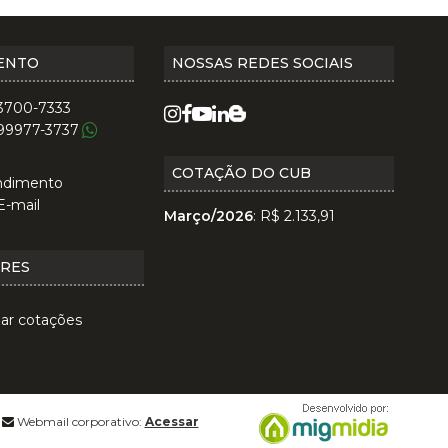
ENTO
NOSSAS REDES SOCIAIS
 3700-7333
 99977-3737
COTAÇÃO DO CUB
ndimento
E-mail
Março/2026
: R$ 2.133,91
ORES
zar cotações
Webmail corporativo:
Acessar