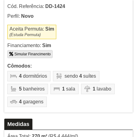
Cód. Referência:
DD-1424
Perfil:
Novo
Aceita Permuta:
Sim
(Estuda Permuta)
Financiamento:
Sim
Simular Financimento
Cômodos:
4
dormitórios
sendo
4
suítes
5
banheiros
1
sala
1
lavabo
4
garagens
Medidas
Área Total:
270 m²
(R$ 4.444/m²)