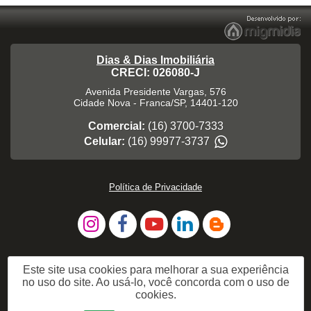
Dias & Dias Imobiliária
CRECI: 026080-J
Avenida Presidente Vargas, 576
Cidade Nova
-
Franca
/
SP
,
14401-120
Comercial:
(16) 3700-7333
Celular:
(16) 99977-3737
Política de Privacidade
Este site usa cookies para melhorar a sua experiência
no uso do site. Ao usá-lo, você concorda com o uso de
cookies.