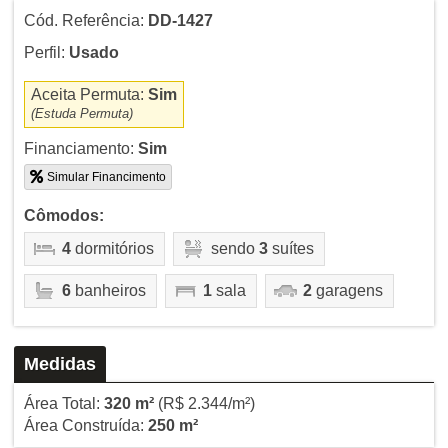
Cód. Referência:
DD-1427
Perfil:
Usado
Aceita Permuta:
Sim
(Estuda Permuta)
Financiamento:
Sim
Simular Financimento
Cômodos:
4
dormitórios
sendo
3
suítes
6
banheiros
1
sala
2
garagens
Medidas
Área Total:
320 m²
(R$ 2.344/m²)
Área Construída:
250 m²