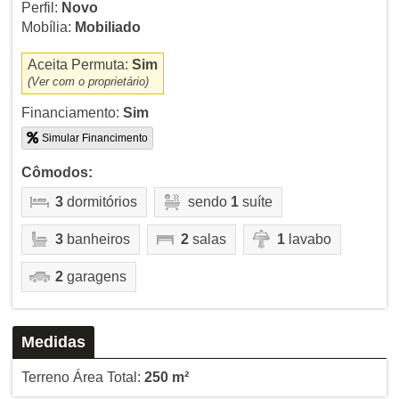
Perfil:
Novo
Mobília:
Mobiliado
Aceita Permuta:
Sim
(Ver com o proprietário)
Financiamento:
Sim
Simular Financimento
Cômodos:
3
dormitórios
sendo
1
suíte
3
banheiros
2
salas
1
lavabo
2
garagens
Medidas
Terreno Área Total:
250 m²