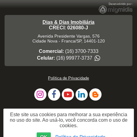
Dias & Dias Imobiliária
CRECI: 026080-J
Avenida Presidente Vargas, 576
Cidade Nova
-
Franca
/
SP
,
14401-120
Comercial:
(16) 3700-7333
Celular:
(16) 99977-3737
Política de Privacidade
Este site usa cookies para melhorar a sua experiência
no uso do site. Ao usá-lo, você concorda com o uso de
cookies.