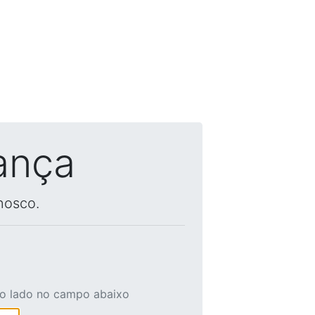
ança
nosco.
ao lado no campo abaixo