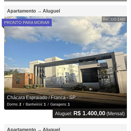
Apartamento → Aluguel
Ref.: DD-1492
PRONTO PARA MORAR
Chácara Espraiado / Franca - SP
Dorms:
2
/ Banheiros:
1
/ Garagens:
1
R$ 1.400,00
Aluguel:
(Mensal)
Apartamento → Aluguel