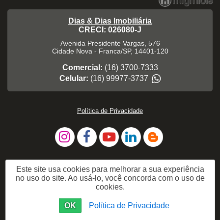
Dias & Dias Imobiliária
CRECI: 026080-J
Avenida Presidente Vargas, 576
Cidade Nova
-
Franca
/
SP
,
14401-120
Comercial:
(16) 3700-7333
Celular:
(16) 99977-3737
Política de Privacidade
Este site usa cookies para melhorar a sua experiência
no uso do site. Ao usá-lo, você concorda com o uso de
cookies.
OK
Política de Privacidade
Me Chame no WhatsApp