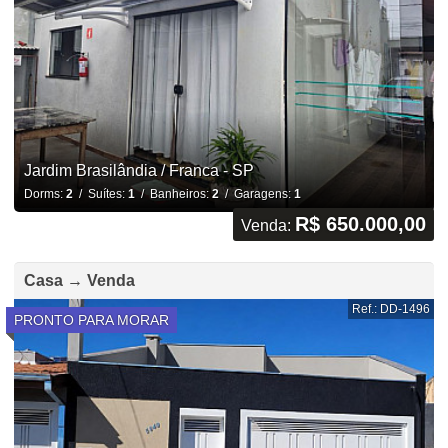
Jardim Brasilândia / Franca - SP
Dorms:
2
/ Suítes:
1
/ Banheiros:
2
/ Garagens:
1
R$ 650.000,00
Venda:
Casa → Venda
Ref.: DD-1496
PRONTO PARA MORAR