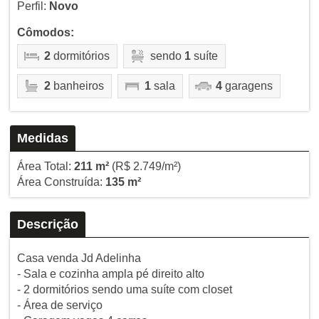
Perfil:
Novo
Cômodos:
2
dormitórios
sendo
1
suíte
2
banheiros
1
sala
4
garagens
Medidas
Área Total:
211 m²
(R$ 2.749/m²)
Área Construída:
135 m²
Descrição
Casa venda Jd Adelinha
- Sala e cozinha ampla pé direito alto
- 2 dormitórios sendo uma suíte com closet
- Área de serviço