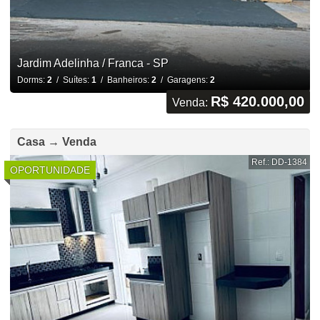
Jardim Adelinha / Franca - SP
Dorms:
2
/ Suítes:
1
/ Banheiros:
2
/ Garagens:
2
R$ 420.000,00
Venda:
Casa → Venda
Ref.: DD-1384
OPORTUNIDADE