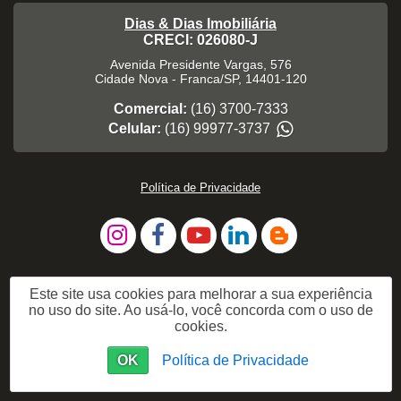
Dias & Dias Imobiliária
CRECI: 026080-J
Avenida Presidente Vargas, 576
Cidade Nova
-
Franca
/
SP
,
14401-120
Comercial:
(16) 3700-7333
Celular:
(16) 99977-3737
Política de Privacidade
Este site usa cookies para melhorar a sua experiência
no uso do site. Ao usá-lo, você concorda com o uso de
cookies.
OK
Política de Privacidade
Me Chame no WhatsApp