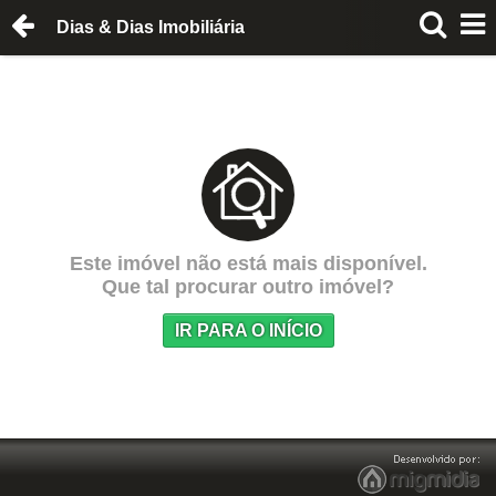
Dias & Dias Imobiliária
Este imóvel não está mais disponível.
Que tal procurar outro imóvel?
IR PARA O INÍCIO