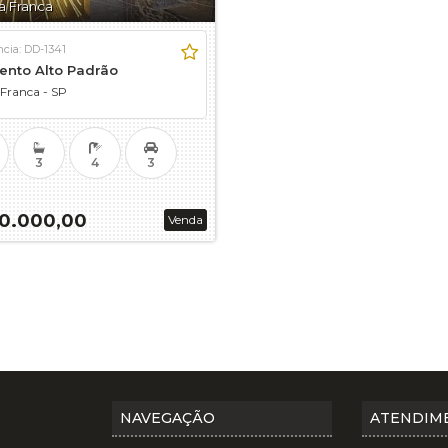
la Franca
ncia: DD-1341
nto Alto Padrão
 Franca - SP
3
4
3
00.000,00
Venda
NAVEGAÇÃO
ATENDIM