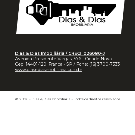
Dias & Dias Imobiliária / CRECI: 026080-J
Avenida Presidente Vargas, 576 - Cidade Nova
Cep:
14401-120
,
Franca
-
SP
/ Fone:
(16) 3700-7333
www.diasediasimobiliaria.com.br
© 2026 -
Dias & Dias Imobiliária
- Todos os direitos reservados