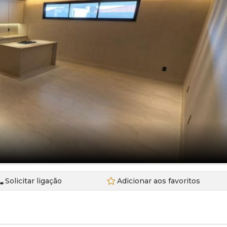
Sobrado (6)
EdifÍcio Cosmopolitan (1)
Terreno (22)
Edificio Pamplona (1)
Terreno em Condomínio (4)
Edifício Sky (1)
Franca Gardem (1)
Franca Garden (2)
Montreux Swiss Residencial (1)
Recanto das Flores (1)
Veredas de Franca (2)
Solicitar ligação
Adicionar aos favoritos