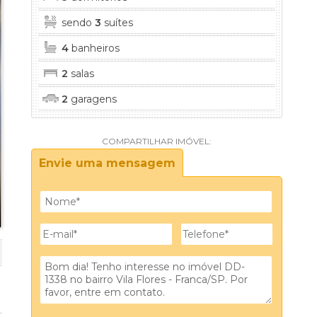
sendo
3
suítes
4
banheiros
2
salas
2
garagens
COMPARTILHAR IMÓVEL:
Envie uma mensagem