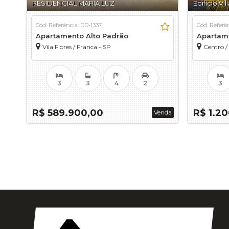
RESIDENCIAL MARIA LUZ
Edifício Vil
Cód. Referência: DD-1337
Cód. Referê
Apartamento Alto Padrão
Apartame
Vila Flores / Franca - SP
Centro /
3
3
4
2
3
R$ 589.900,00
R$ 1.2
Venda