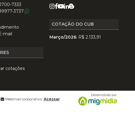
 3700-7333
 99977-3737
COTAÇÃO DO CUB
ndimento
E-mail
Março/2026
: R$ 2.133,91
ORES
zar cotações
Webmail corporativo:
Acessar