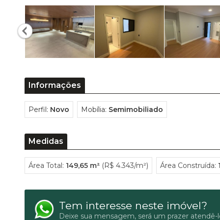
Informações
Perfil:
Novo
Mobília:
Semimobiliado
Medidas
Área Total:
149,65 m²
(R$ 4.343/m²)
Área Construída:
Tem interesse neste imóvel?
Deixe sua mensagem, será um prazer atendê-l