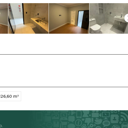
126,60 m²
o.