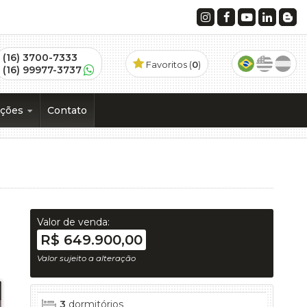
(16) 3700-7333
Favoritos (
0
)
(16) 99977-3737
ações
Contato
os
)
 (1)
Valor de venda:
R$ 649.900,00
Valor sujeito a alteração
ramento (1)
3
dormitórios