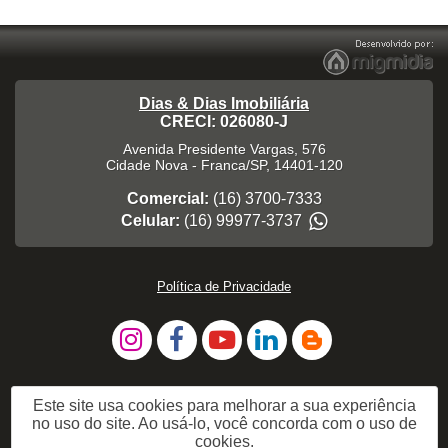
Dias & Dias Imobiliária
CRECI: 026080-J
Avenida Presidente Vargas, 576
Cidade Nova
-
Franca
/
SP
,
14401-120
Comercial:
(16) 3700-7333
Celular:
(16) 99977-3737
Política de Privacidade
Este site usa cookies para melhorar a sua experiência
no uso do site. Ao usá-lo, você concorda com o uso de
cookies.