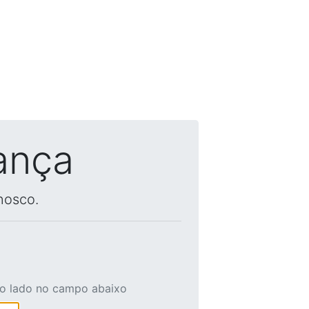
ança
nosco.
ao lado no campo abaixo