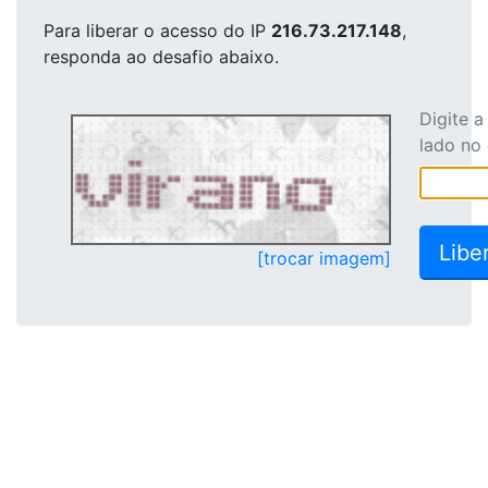
Para liberar o acesso
do IP
216.73.217.148
,
responda ao desafio abaixo.
Digite 
lado no
[trocar imagem]