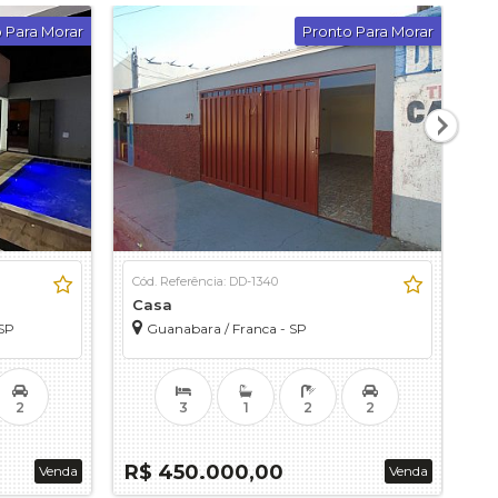
 Para Morar
Pronto Para Morar
Cód. Referência: DD-1340
Có
Casa
C
 SP
Guanabara / Franca - SP
2
3
1
2
2
R$ 450.000,00
R
Venda
Venda