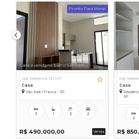
Pronto Para Morar
Casa à venda no bairro São José
Cód. Referência: DD-1417
Cód. Referê
Casa
Casa
São José / Franca - SP
Residenc
SP
3
1
2
2
3
R$ 490.000,00
R$ 850
Venda