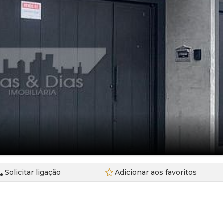
Sobrado (6)
EdifÍcio Cosmopolitan (1)
Terreno (22)
Edificio Pamplona (1)
Terreno em Condomínio (4)
Edifício Sky (1)
Edifício Village Franca (1)
Franca Gardem (1)
Franca Garden (2)
Montreux Swiss Residencial (1)
Recanto das Flores (1)
Veredas de Franca (2)
Solicitar ligação
Adicionar aos favoritos