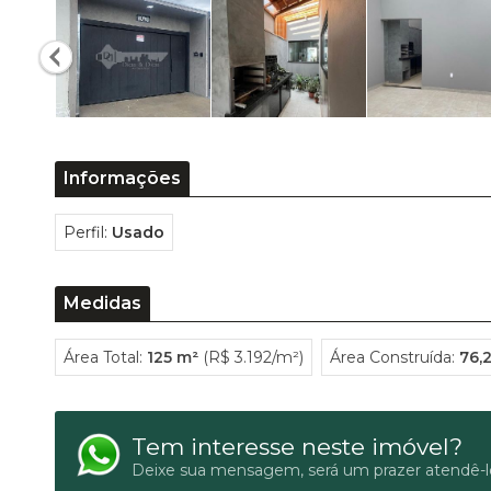
Informações
Perfil:
Usado
Medidas
Área Total:
125 m²
(R$ 3.192/m²)
Área Construída:
76,
Tem interesse neste imóvel?
Deixe sua mensagem, será um prazer atendê-l