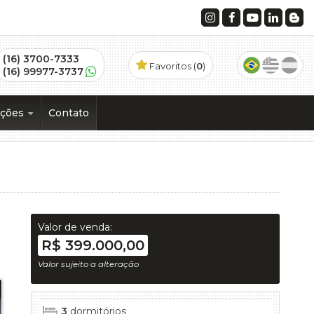
(16) 3700-7333
Favoritos (
0
)
(16) 99977-3737
ações
Contato
os
)
 (1)
Valor de venda:
R$ 399.000,00
Valor sujeito a alteração
ramento (1)
3
dormitórios