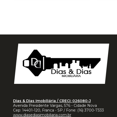
Dias & Dias Imobiliária / CRECI: 026080-J
Avenida Presidente Vargas, 576 - Cidade Nova
Cep:
14401-120
,
Franca
-
SP
/ Fone:
(16) 3700-7333
www.diasediasimobiliaria.com.br