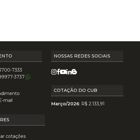
ENTO
NOSSAS REDES SOCIAIS
 3700-7333
 99977-3737
COTAÇÃO DO CUB
ndimento
E-mail
Março/2026
: R$ 2.133,91
ORES
zar cotações