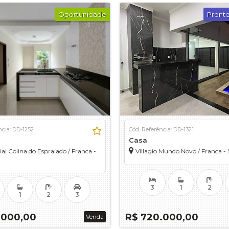
Oportunidade
Pronto
ncia: DD-1252
Cód. Referência: DD-1321
Casa
ial Colina do Espraiado / Franca -
Villagio Mundo Novo / Franca -
3
1
2
1
2
3
.000,00
R$ 720.000,00
Venda