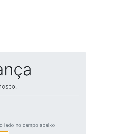
ança
nosco.
ao lado no campo abaixo