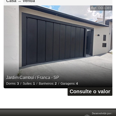
Casa → Venda
Ref.: DD-1365
Jardim Cambuí / Franca - SP
Dorms:
3
/ Suítes:
1
/ Banheiros:
2
/ Garagens:
4
Consulte o valor