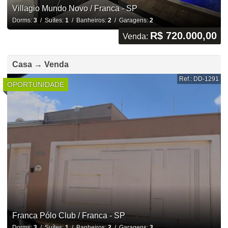
Villagio Mundo Novo / Franca - SP
Dorms:
3
/ Suítes:
1
/ Banheiros:
2
/ Garagens:
2
R$ 720.000,00
Venda:
Casa → Venda
Ref.: DD-1291
OPORTUNIDADE
Franca Pólo Club / Franca - SP
Dorms:
3
/ Suítes:
1
/ Banheiros:
2
/ Garagens:
3