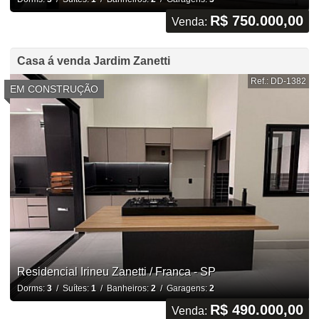
R$ 750.000,00
Venda:
Casa á venda Jardim Zanetti
Ref.: DD-1382
EM CONSTRUÇÃO
Residencial Irineu Zanetti / Franca - SP
Dorms:
3
/ Suítes:
1
/ Banheiros:
2
/ Garagens:
2
R$ 490.000,00
Venda: