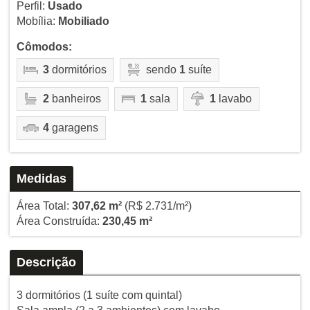
Perfil:
Usado
Mobília:
Mobiliado
Cômodos:
3
dormitórios
sendo
1
suíte
2
banheiros
1
sala
1
lavabo
4
garagens
Medidas
Área Total:
307,62 m²
(R$ 2.731/m²)
Área Construída:
230,45 m²
Descrição
3 dormitórios (1 suíte com quintal)