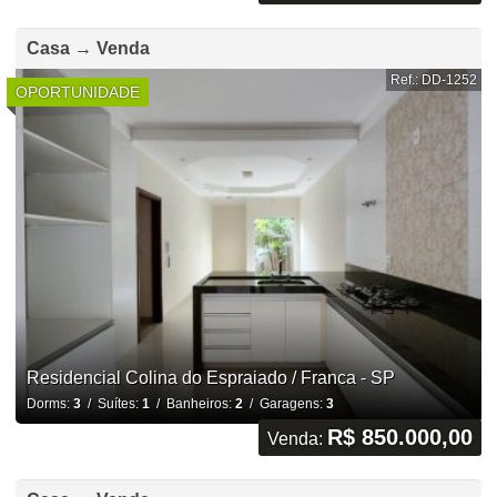
Casa → Venda
Ref.: DD-1252
OPORTUNIDADE
Residencial Colina do Espraiado / Franca - SP
Dorms:
3
/ Suítes:
1
/ Banheiros:
2
/ Garagens:
3
R$ 850.000,00
Venda: