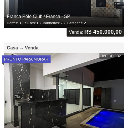
Franca Pólo Club / Franca - SP
Dorms:
3
/ Suítes:
1
/ Banheiros:
2
/ Garagens:
2
R$ 450.000,00
Venda:
Casa → Venda
Ref.: DD-1321
PRONTO PARA MORAR