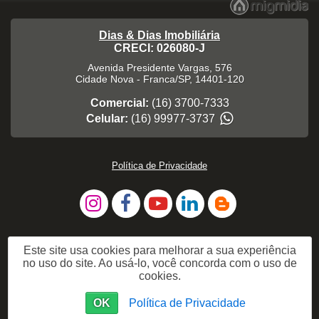
Dias & Dias Imobiliária
CRECI: 026080-J
Avenida Presidente Vargas, 576
Cidade Nova
-
Franca
/
SP
,
14401-120
Comercial:
(16) 3700-7333
Celular:
(16) 99977-3737
Política de Privacidade
Este site usa cookies para melhorar a sua experiência
no uso do site. Ao usá-lo, você concorda com o uso de
cookies.
OK
Política de Privacidade
Me Chame no WhatsApp